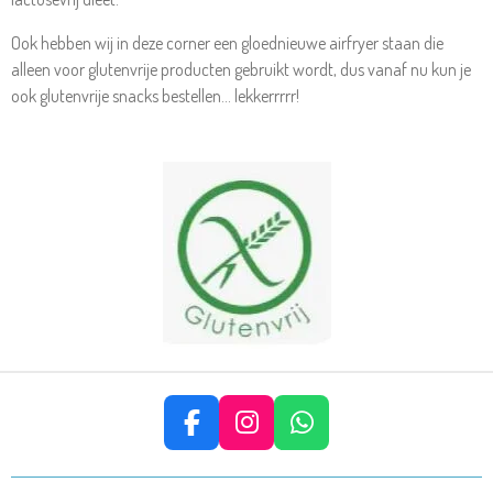
Ook hebben wij in deze corner een gloednieuwe airfryer staan die
alleen voor glutenvrije producten gebruikt wordt, dus vanaf nu kun je
ook glutenvrije snacks bestellen... lekkerrrrr!
F
I
W
A
N
H
C
S
A