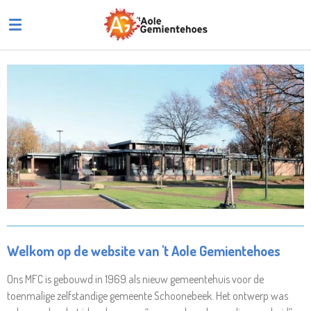
Ga
direct
naar
de
hoofdinhoud
Welkom op de website van 't Aole Gemientehoes
Ons MFC is gebouwd in 1969 als nieuw gemeentehuis voor de
toenmalige zelfstandige gemeente Schoonebeek. Het ontwerp was