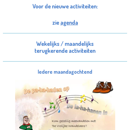
E
T
T
Voor de nieuwe activiteiten:
B
A
S
O
G
A
zie
agenda
O
R
P
K
A
P
M
Wekelijks / maandelijks
terugkerende activiteiten
Iedere maandagochtend