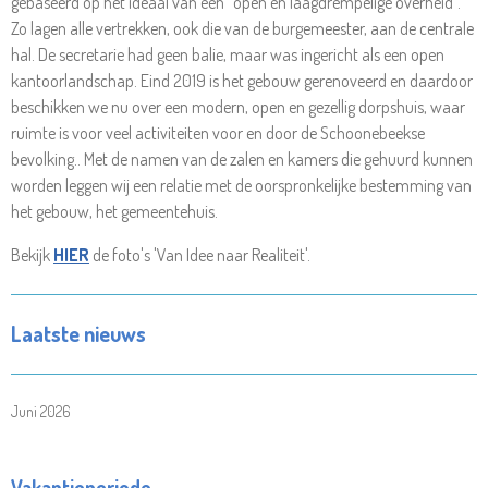
gebaseerd op het ideaal van een “open en laagdrempelige overheid”.
Zo lagen alle vertrekken, ook die van de burgemeester, aan de centrale
hal. De secretarie had geen balie, maar was ingericht als een open
kantoorlandschap. Eind 2019 is het gebouw gerenoveerd en daardoor
beschikken we nu over een modern, open en gezellig dorpshuis, waar
ruimte is voor veel activiteiten voor en door de Schoonebeekse
bevolking.. Met de namen van de zalen en kamers die gehuurd kunnen
worden leggen wij een relatie met de oorspronkelijke bestemming van
het gebouw, het gemeentehuis.
Bekijk
HIER
de foto's 'Van Idee naar Realiteit'.
Laatste nieuws
Juni 2026
Vakantieperiode