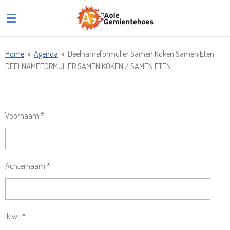
Ga
direct
naar
de
Home
»
Agenda
»
Deelnameformulier Samen Koken Samen Eten
hoofdinhoud
DEELNAMEFORMULIER SAMEN KOKEN / SAMEN ETEN
Voornaam *
Achternaam *
Ik wil *